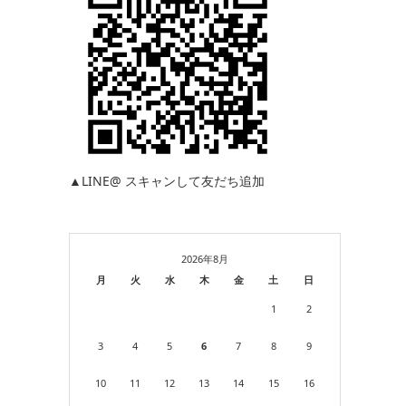
▲LINE@ スキャンして友だち追加
2026年8月
月
火
水
木
金
土
日
1
2
3
4
5
6
7
8
9
10
11
12
13
14
15
16