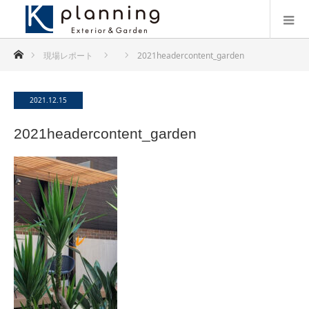
ホーム
現場レポート
2021headercontent_garden
2021.12.15
2021headercontent_garden