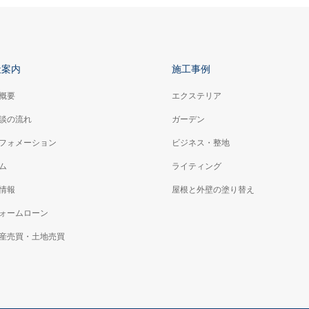
社案内
施工事例
概要
エクステリア
談の流れ
ガーデン
フォメーション
ビジネス・整地
ム
ライティング
情報
屋根と外壁の塗り替え
ォームローン
産売買・土地売買