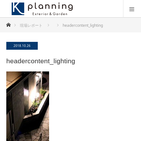
ホーム
現場レポート
headercontent_lighting
2018.10.26
headercontent_lighting