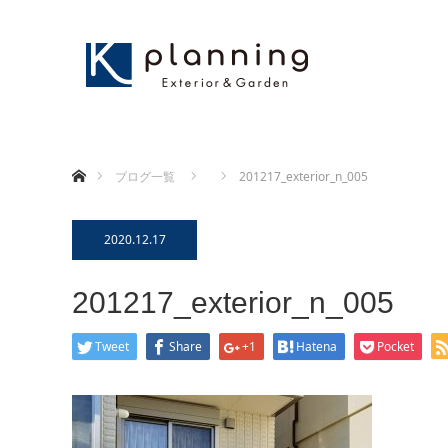
ホーム
ブログ一覧
201217_exterior_n_005
2020.12.17
201217_exterior_n_005
Tweet
Share
+1
Hatena
Pocket