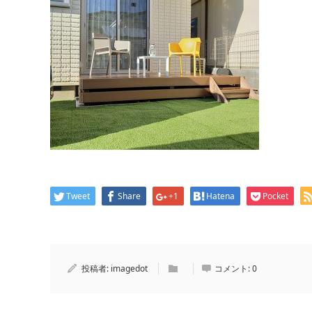
Tweet
Share
+1
Hatena
Pocket
投稿者:
imagedot
コメント:
0