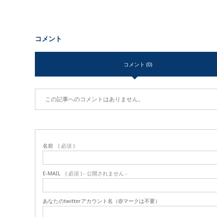
コメント
コメント (0)
この記事へのコメントはありません。
名前
( 必須 )
E-MAIL
( 必須 ) - 公開されません -
あなたのtwitterアカウント名（@マークは不要）