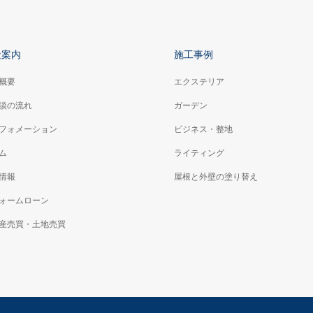
社案内
施工事例
概要
エクステリア
談の流れ
ガーデン
フォメーション
ビジネス・整地
ム
ライティング
情報
屋根と外壁の塗り替え
ォームローン
産売買・土地売買