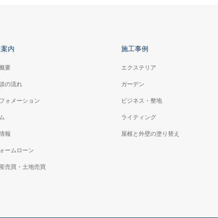
社案内
施工事例
概要
エクステリア
談の流れ
ガーデン
フォメーション
ビジネス・整地
ム
ライティング
情報
屋根と外壁の塗り替え
ォームローン
産売買・土地売買