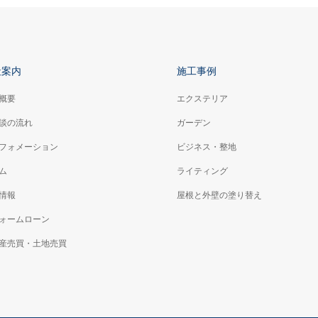
社案内
施工事例
概要
エクステリア
談の流れ
ガーデン
フォメーション
ビジネス・整地
ム
ライティング
情報
屋根と外壁の塗り替え
ォームローン
産売買・土地売買