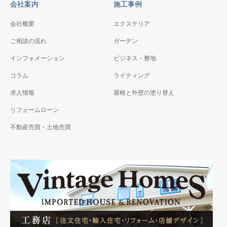
会社案内
施工事例
会社概要
エクステリア
ご相談の流れ
ガーデン
インフォメーション
ビジネス・整地
コラム
ライティング
求人情報
屋根と外壁の塗り替え
リフォームローン
不動産売買・土地売買